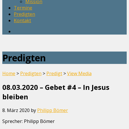
Mission
Termine
Predigten
Kontakt
Predigten
Home
>
Predigten
>
Predigt
>
View Media
08.03.2020 – Gebet #4 – In Jesus
bleiben
8. März 2020
by
Philipp Bömer
Sprecher: Philipp Bömer