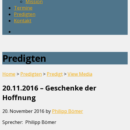
Mission
Termine
Predigten
Kontakt
Predigten
Home
>
Predigten
>
Predigt
>
View Media
20.11.2016 – Geschenke der
Hoffnung
20. November 2016
by
Philipp Bömer
Sprecher: Philipp Bömer